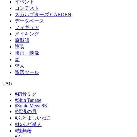
イベント
コンテスト
スカルプターズ GARDEN
データベース
フィギュア
メイキング
原型師
塗装
映画・映像
本
求人
造形ツール
TAG
#初音ミク
#Shin Tanabe
#Sonic Mega 8K
#流浪の月
#ふとましいねこ
#ねんど星人
#魏無羨