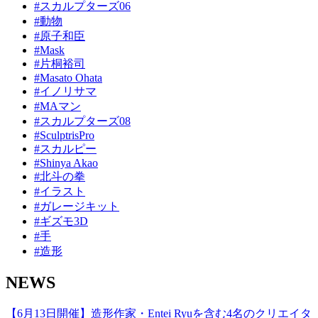
#スカルプターズ06
#動物
#原子和臣
#Mask
#片桐裕司
#Masato Ohata
#イノリサマ
#MAマン
#スカルプターズ08
#SculptrisPro
#スカルピー
#Shinya Akao
#北斗の拳
#イラスト
#ガレージキット
#ギズモ3D
#手
#造形
NEWS
【6月13日開催】造形作家・Entei Ryuを含む4名のクリエイタ