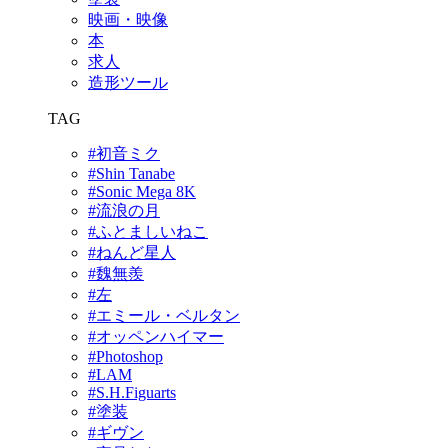
映画・映像
本
求人
造形ツール
TAG
#初音ミク
#Shin Tanabe
#Sonic Mega 8K
#流浪の月
#ふとましいねこ
#ねんど星人
#魏無羨
#左
#エミール・ベルタン
#オッペンハイマー
#Photoshop
#LAM
#S.H.Figuarts
#塗装
#ギヴン