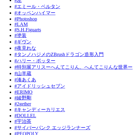
#左
#エミール・ベルタン
#オッペンハイマー
#Photoshop
#LAM
#S.H.Figuarts
#塗装
#ギヴン
#夜見れな
#タンノハジメのZBrushドラゴン造形入門
#ハリー・ポッター
#特別展アリスーへんてこりん、へんてこりんな世界ー
#山羊蔵
#湊あくあ
#アイドリッシュセブン
#ERIMO
#綾野剛
#2gether
#キャンディーカリエス
#DOLLEL
#宇治茶
#サイバーパンク エッジランナーズ
#PEOPOLY