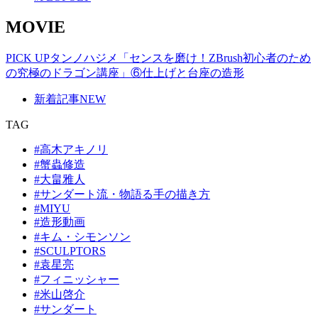
MOVIE
PICK UP
タンノハジメ「センスを磨け！ZBrush初心者のため
の究極のドラゴン講座」⑥仕上げと台座の造形
新着記事
NEW
TAG
#高木アキノリ
#蟹蟲修造
#大畠雅人
#サンダート流・物語る手の描き方
#MIYU
#造形動画
#キム・シモンソン
#SCULPTORS
#袁星亮
#フィニッシャー
#米山啓介
#サンダート