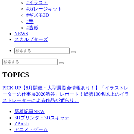
#イラスト
#ガレージキット
#ギズモ3D
#手
#造形
NEWS
スカルプターズ
TOPICS
PICK UP
【8月開催・大型展覧会情報あり！】「イラストレ
ーターの仕事展2026渋谷」レポート！総勢100名以上のイラ
ストレーターによる作品がずらり。
新着記事
NEW
3Dプリンタ・3Dスキャナ
ZBrush
アニメ・ゲーム