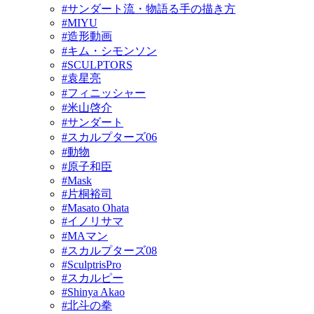
#サンダート流・物語る手の描き方
#MIYU
#造形動画
#キム・シモンソン
#SCULPTORS
#袁星亮
#フィニッシャー
#米山啓介
#サンダート
#スカルプターズ06
#動物
#原子和臣
#Mask
#片桐裕司
#Masato Ohata
#イノリサマ
#MAマン
#スカルプターズ08
#SculptrisPro
#スカルピー
#Shinya Akao
#北斗の拳