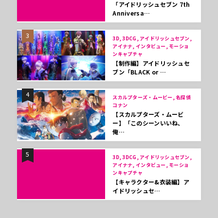
「アイドリッシュセブン 7th
Anniversa…
3
3D, 3DCG, アイドリッシュセブン,
アイナナ, インタビュー, モーショ
ンキャプチャ
【制作編】アイドリッシュセ
ブン「BLACK or …
4
スカルプターズ・ムービー, 名探偵
コナン
【スカルプターズ・ムービ
ー】「このシーンいいね、
俺…
5
3D, 3DCG, アイドリッシュセブン,
アイナナ, インタビュー, モーショ
ンキャプチャ
【キャラクター&衣装編】ア
イドリッシュセ…