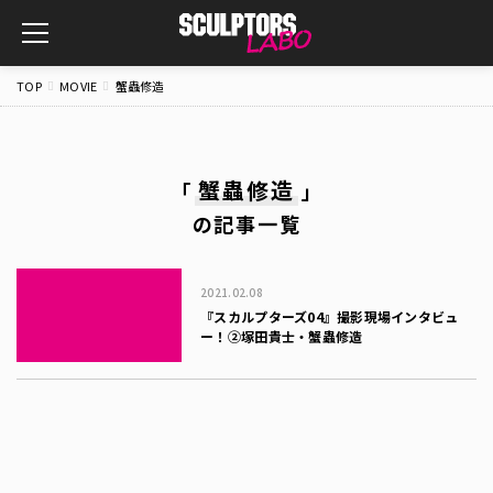
toggle
navigation
TOP
MOVIE
蟹蟲修造
蟹蟲修造
「
」
の記事一覧
2021.02.08
『スカルプターズ04』撮影現場インタビュ
ー！②塚田貴士・蟹蟲修造