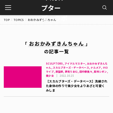
toggle
navigation
TOP
TOPICS
おおかみずきんちゃん
おおかみずきんちゃん
「
」
の記事一覧
SCULPTORS, アイドルマスター, おおかみずきんち
ゃん, スカルプターズ・データベース, ナルメア, ホロ
ライブ, 原型師, 夢見りあむ, 田中摩美々, 紫咲シオン,
美少女
2022.10.25
【スカルプターズ・データベース】洗練され
た身体の作りで美少女をよりあざと可愛く
みしま