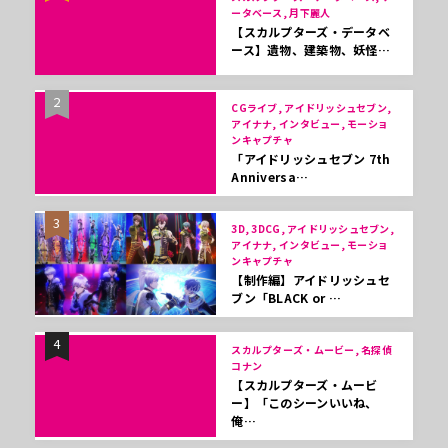
ータベース, 月下麗人
【スカルプターズ・データベ
ース】遺物、建築物、妖怪…
2
CGライブ, アイドリッシュセブン,
アイナナ, インタビュー, モーショ
ンキャプチャ
「アイドリッシュセブン 7th
Anniversa…
3
3D, 3DCG, アイドリッシュセブン,
アイナナ, インタビュー, モーショ
ンキャプチャ
【制作編】アイドリッシュセ
ブン「BLACK or …
4
スカルプターズ・ムービー, 名探偵
コナン
【スカルプターズ・ムービ
ー】「このシーンいいね、
俺…