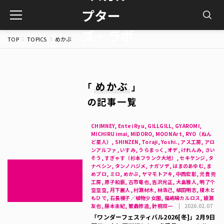
toggle
navigation
TOP
TOPICS
めかぶ
めかぶ
「
」
の記事一覧
CHIMNEY, Entei Ryu, GILLGILL, GYAROMI,
MICHIRU imai, MIDORO, MOON Art, RYO（ねん
ど星人）, SHINZEN, Toraji, Yoshi., アス工房, アロ
ンアルファ, いすみ, うらまっく, オデ, けれんみ, さい
そう, すぎゃす（杉本フランク大地）, セキケンジ, タ
ナベシン, タンノハジメ, ナガソデ, はまのあゆむ, ま
めプロ, ミロ, めかぶ, ヤマモトアキ, 中西宏彰, 元貴 兜
工房, 原子和臣, 古市竜也, 吉沢光正, 大畠雅人, 明了个
空空空, 月下麗人, 村瀬材木, 林浩己, 植田明志, 榎木と
もひで, 石長櫻子／植物少女園, 福嶋瞬カルロス, 綾瀬
友也, 藤本圭紀, 蟹蟲修造, 針桐双一
2026.02.07
「ワンダーフェスティバル2026[冬]」2月9日