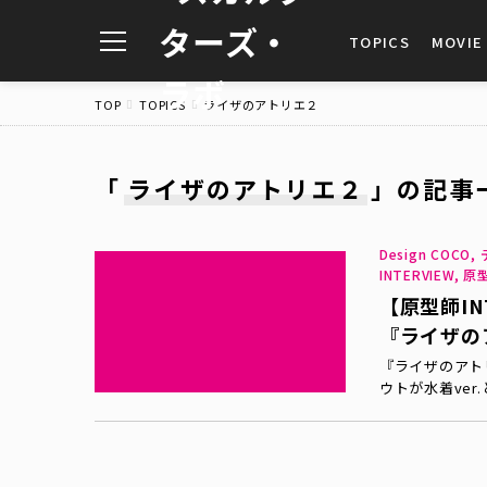
toggle
TOPICS
MOVIE
navigation
TOP
TOPICS
ライザのアトリエ２
「
ライザのアトリエ２
」
の記事
Design CO
INTERVIEW,
【原型師IN
『ライザの
『ライザのアト
ウトが水着ve