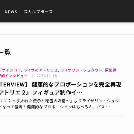
NEWS
スカルプターズ
一覧
CO, デザインココ, ライザのアトリエ２, ライザリン・シュタウト, 原型師
 原型師インタビュー
2024.11.18
TERVIEW】 健康的なプロポーションを完全再現
アトリエ２』フィギュア制作イ…
リエ２ ～失われた伝承と秘密の妖精～』よりライザリン・シュタ
r.となって登場！健康的なプロポーションはもちろん、バス …