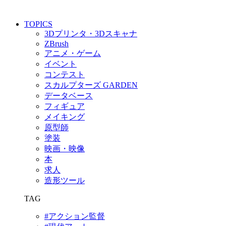
TOPICS
3Dプリンタ・3Dスキャナ
ZBrush
アニメ・ゲーム
イベント
コンテスト
スカルプターズ GARDEN
データベース
フィギュア
メイキング
原型師
塗装
映画・映像
本
求人
造形ツール
TAG
#アクション監督