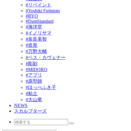
#リペイント
#Yoshiki Fujimoto
#RYO
#DamStandard
#海洋堂
#イノリサマ
#奈良美智
#造形
#万野大輔
#ベス・カヴェナー
#彫刻
#MIDORO
#アプリ
#原型師
#ほっぺふき子
#粘土
#大山竜
NEWS
スカルプターズ