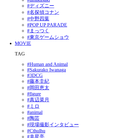
#ディズニー
#名探偵コナン
#中野四葉
#POP UP PARADE
#まっつく
#東京ゲームショウ
MOVIE
TAG
#Human and Animal
#Sakurako Iwanaga
#3DCG
#藤本圭紀
#岡田恵太
#figure
#真辺菜月
#ミロ
#animal
#陶芸
#現場撮影インタビュー
#Cthulhu
#袁星亮