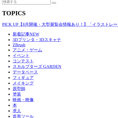
TOPICS
PICK UP
【8月開催・大型展覧会情報あり！】「イラストレータ
新着記事
NEW
3Dプリンタ・3Dスキャナ
ZBrush
アニメ・ゲーム
イベント
コンテスト
スカルプターズ GARDEN
データベース
フィギュア
メイキング
原型師
塗装
映画・映像
本
求人
造形ツール