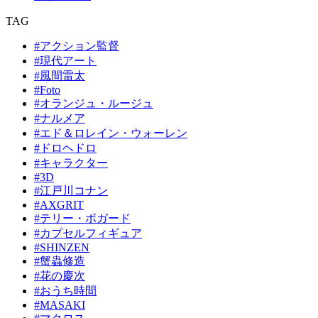
TAG
#アクション監督
#現代アート
#風間雷太
#Foto
#オランジュ・ルージュ
#ナルメア
#エド＆ロレイン・ウォーレン
#ドロヘドロ
#キャラクター
#3D
#江戸川コナン
#AXGRIT
#テリー・ボガード
#カプセルフィギュア
#SHINZEN
#蟹蟲修造
#花の慶次
#おうち時間
#MASAKI