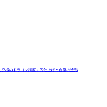
めの究極のドラゴン講座」⑥仕上げと台座の造形