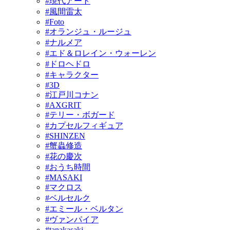
#現代アート
#風間雷太
#Foto
#オランジュ・ルージュ
#ナルメア
#エド＆ロレイン・ウォーレン
#ドロヘドロ
#キャラクター
#3D
#江戸川コナン
#AXGRIT
#テリー・ボガード
#カプセルフィギュア
#SHINZEN
#蟹蟲修造
#花の慶次
#おうち時間
#MASAKI
#マクロス
#ベルセルク
#エミール・ベルタン
#ヴァンパイア
#tanakasaki