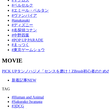
#マクロス
#ベルセルク
#エミール・ベルタン
#ヴァンパイア
#tanakasaki
#ディズニー
#名探偵コナン
#中野四葉
#POP UP PARADE
#まっつく
#東京ゲームショウ
MOVIE
PICK UP
タンノハジメ「センスを磨け！ZBrush初心者のた
新着記事
NEW
TAG
#Human and Animal
#Sakurako Iwanaga
#3DCG