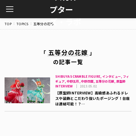
toggle
navigation
TOP
TOPICS
五等分の花嫁
五等分の花嫁
「
」
の記事一覧
SHIBUYA SCRAMBLE FIGURE, インタビュー, フィ
ギュア, 中野五月, 中野四葉, 五等分の花嫁, 原型師
INTERVIEW
2023.05.02
【原型師INTERVIEW】高級感あふれるドレ
スや装飾とこだわり抜いたポージング！台座
は連結可能！？…