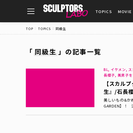
toggle
TOPICS
MOVIE
navigation
TOP
TOPICS
同級生
「
同級生
」
の記事一覧
BL, イケメン, 
長櫻子, 美男子
【スカルプタ
生』/石長
美しいもの&か
GARDEN】！