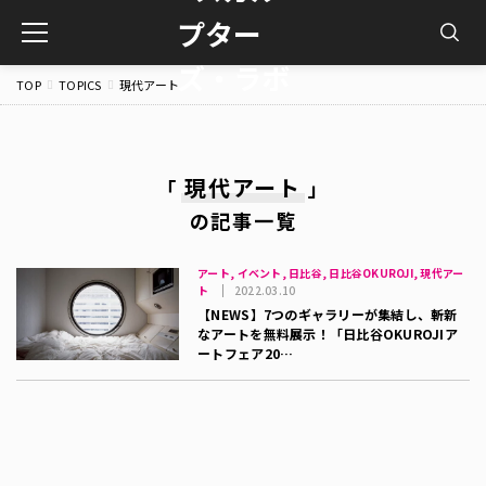
toggle
navigation
TOP
TOPICS
現代アート
現代アート
「
」
の記事一覧
アート, イベント, 日比谷, 日比谷OKUROJI, 現代アー
ト
2022.03.10
【NEWS】7つのギャラリーが集結し、斬新
なアートを無料展示！「日比谷OKUROJIア
ートフェア20…