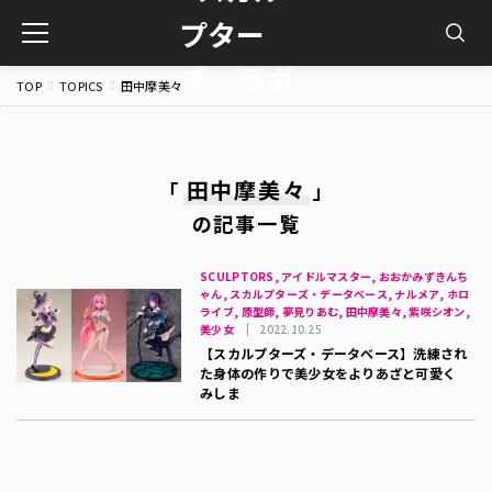
toggle
navigation
TOP
TOPICS
田中摩美々
田中摩美々
「
」
の記事一覧
SCULPTORS, アイドルマスター, おおかみずきんち
ゃん, スカルプターズ・データベース, ナルメア, ホロ
ライブ, 原型師, 夢見りあむ, 田中摩美々, 紫咲シオン,
美少女
2022.10.25
【スカルプターズ・データベース】洗練され
た身体の作りで美少女をよりあざと可愛く
みしま