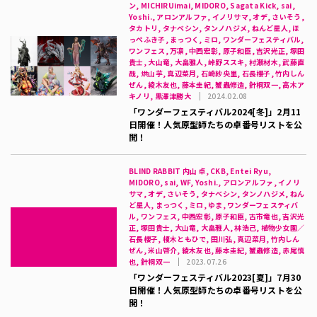
ン, MICHIRUimai, MIDORO, Sagata Kick, sai,
Yoshi., アロンアルファ, イノリサマ, オデ, さいそう,
タカトリ, タナベシン, タンノハジメ, ねんど星人, ほ
っぺふき子, まっつく, ミロ, ワンダーフェスティバル,
ワンフェス, 万凛, 中西宏彰, 原子和臣, 吉沢光正, 塚田
貴士, 大山竜, 大畠雅人, 峠野ススキ, 村瀬材木, 武藤直
哉, 烘山芋, 真辺菜月, 石崎紗央里, 石長櫻子, 竹内しん
ぜん, 綾木友也, 藤本圭紀, 蟹蟲修造, 針桐双一, 高木ア
キノリ, 黒澤津勝大
2024.02.08
「ワンダーフェスティバル2024[冬]」2月11
日開催！人気原型師たちの卓番号リストを公
開！
BLIND RABBIT 内山 卓, CKB, Entei Ryu,
MIDORO, sai, WF, Yoshi., アロンアルファ, イノリ
サマ, オデ, さいそう, タナベシン, タンノハジメ, ねん
ど星人, まっつく, ミロ, ゆま, ワンダーフェスティバ
ル, ワンフェス, 中西宏彰, 原子和臣, 古市竜也, 吉沢光
正, 塚田貴士, 大山竜, 大畠雅人, 林浩己, 植物少女園／
石長櫻子, 榎木ともひで, 田川弘, 真辺菜月, 竹内しん
ぜん, 米山啓介, 綾木友也, 藤本圭紀, 蟹蟲修造, 赤尾慎
也, 針桐双一
2023.07.26
「ワンダーフェスティバル2023[夏]」7月30
日開催！人気原型師たちの卓番号リストを公
開！