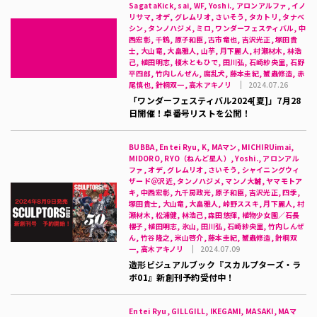
SagataKick, sai, WF, Yoshi., アロンアルファ, イノ
リサマ, オデ, グレムリオ, さいそう, タカトリ, タナベ
シン, タンノハジメ, ミロ, ワンダーフェスティバル, 中
西宏彰, 千鶴, 原子和臣, 古市竜也, 吉沢光正, 塚田貴
士, 大山竜, 大畠雅人, 山芋, 月下麗人, 村瀬材木, 林浩
己, 植田明志, 榎木ともひで, 田川弘, 石崎紗央里, 石野
平四郎, 竹内しんぜん, 腐乱犬, 藤本圭紀, 蟹蟲修造, 赤
尾慎也, 針桐双一, 高木アキノリ
2024.07.26
「ワンダーフェスティバル2024[夏]」7月28
日開催！卓番号リストを公開！
BUBBA, Entei Ryu, K, MAマン, MICHIRUimai,
MIDORO, RYO（ねんど星人）, Yoshi., アロンアル
ファ, オデ, グレムリオ, さいそう, シャイニングウィ
ザード＠沢近, タンノハジメ, マンノ大輔, ヤマモトア
キ, 中西宏彰, 九千房政光, 原子和臣, 吉沢光正, 四季,
塚田貴士, 大山竜, 大畠雅人, 峠野ススキ, 月下麗人, 村
瀬材木, 松浦健, 林浩己, 森田悠揮, 植物少女園／石長
櫻子, 植田明志, 氷山, 田川弘, 石崎紗央里, 竹内しんぜ
ん, 竹谷隆之, 米山啓介, 藤本圭紀, 蟹蟲修造, 針桐双
一, 高木アキノリ
2024.07.09
造形ビジュアルブック『スカルプターズ・ラ
ボ01』新創刊予約受付中！
Entei Ryu, GILLGILL, IKEGAMI, MASAKI, MAマ