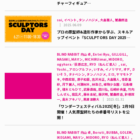
チャーフィギュア…
sai, イベント, タンノハジメ, 大畠雅人, 蟹蟲修造
2025.06.09
プロの原型師&造形作家から学ぶ、スキルア
ップイベント『SCULPTORS DAY 2025…
BLIND RABBIT 内山 卓, Entei Ryu, GILLGILL,
MASAKI, MAマン, MICHIRUimai, MIDORO,
ogyhara／荻原広志, RYO（ねんど星人）, sai,
Yoshi., アロンアルファ, いすみ, イノリサマ, オデ, さ
いそう, タナベシン, タンノハジメ, ミロ, ヤマモトア
キ, 中西宏彰, 原子和臣, 吉沢光正, 大畠雅人, 怪奇里
紗, 月下麗人, 村瀬材木, 林浩己, 植物少女園／石長櫻
子, 榎木ともひで, 武藤直哉, 田川弘, 石崎紗央里, 竹内
しんぜん, 腐乱犬, 藤本圭紀, 藤沢明, 蟹蟲修造, 針桐双
一, 高木アキノリ, 黒澤津勝大
2025.01.31
「ワンダーフェスティバル2025[冬]」2月9日
開催！人気原型師たちの卓番号リストを公
開！
BLIND RABBIT 内山 卓, Boruti, BUBBA, GOLEM,
IKEGAMI, MAマン, MIDORO, RYO（ねんど星人）,