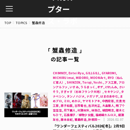
toggle
navigation
TOP
TOPICS
蟹蟲修造
蟹蟲修造
「
」
の記事一覧
CHIMNEY, Entei Ryu, GILLGILL, GYAROMI,
MICHIRU imai, MIDORO, MOON Art, RYO（ねん
ど星人）, SHINZEN, Toraji, Yoshi., アス工房, アロ
ンアルファ, いすみ, うらまっく, オデ, けれんみ, さい
そう, すぎゃす（杉本フランク大地）, セキケンジ, タ
ナベシン, タンノハジメ, ナガソデ, はまのあゆむ, ま
めプロ, ミロ, めかぶ, ヤマモトアキ, 中西宏彰, 元貴 兜
工房, 原子和臣, 古市竜也, 吉沢光正, 大畠雅人, 明了个
空空空, 月下麗人, 村瀬材木, 林浩己, 植田明志, 榎木と
もひで, 石長櫻子／植物少女園, 福嶋瞬カルロス, 綾瀬
友也, 藤本圭紀, 蟹蟲修造, 針桐双一
2026.02.07
「ワンダーフェスティバル2026[冬]」2月9日