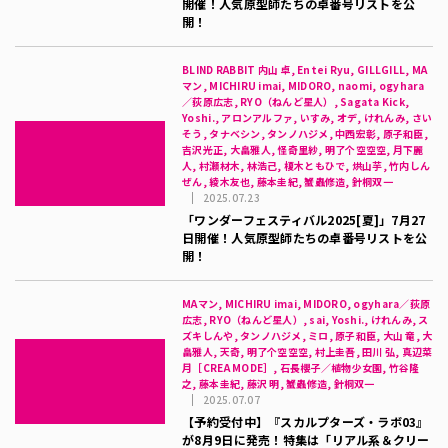
開催！人気原型師たちの卓番号リストを公
開！
BLIND RABBIT 内山 卓, Entei Ryu, GILLGILL, MA
マン, MICHIRU imai, MIDORO, naomi, ogyhara
／荻原広志, RYO（ねんど星人）, Sagata Kick,
Yoshi., アロンアルファ, いすみ, オデ, けれんみ, さい
そう, タナベシン, タンノハジメ, 中西宏彰, 原子和臣,
吉沢光正, 大畠雅人, 怪奇里紗, 明了个空空空, 月下麗
人, 村瀬材木, 林浩己, 榎木ともひで, 烘山芋, 竹内しん
ぜん, 綾木友也, 藤本圭紀, 蟹蟲修造, 針桐双一
2025.07.23
「ワンダーフェスティバル2025[夏]」7月27
日開催！人気原型師たちの卓番号リストを公
開！
MAマン, MICHIRU imai, MIDORO, ogyhara／荻原
広志, RYO（ねんど星人）, sai, Yoshi., けれんみ, ス
ズキしんや, タンノハジメ, ミロ, 原子和臣, 大山 竜, 大
畠雅人, 天奇, 明了个空空空, 村上圭吾, 田川 弘, 真辺菜
月［CREA MODE］, 石長櫻子／植物少女園, 竹谷隆
之, 藤本圭紀, 藤沢 明, 蟹蟲修造, 針桐双一
2025.07.07
【予約受付中】『スカルプターズ・ラボ03』
が8月9日に発売！特集は「リアル系＆クリー