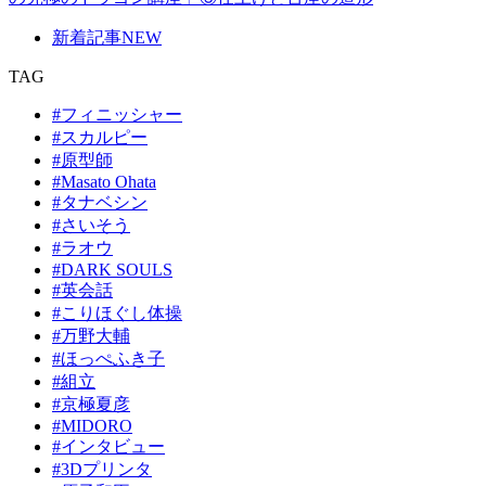
新着記事
NEW
TAG
#フィニッシャー
#スカルピー
#原型師
#Masato Ohata
#タナベシン
#さいそう
#ラオウ
#DARK SOULS
#英会話
#こりほぐし体操
#万野大輔
#ほっぺふき子
#組立
#京極夏彦
#MIDORO
#インタビュー
#3Dプリンタ