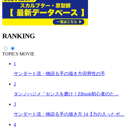
RANKING
TOPICS
MOVIE
1
サンダート流・物語る手の描き方④男性の手
2
タンノハジメ「センスを磨け！ZBrush初心者のた…
3
サンダート流・物語る手の描き方 14【力の入ったポ…
4