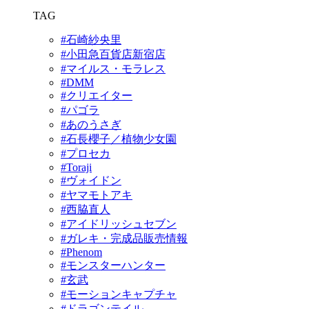
TAG
#石崎紗央里
#小田急百貨店新宿店
#マイルス・モラレス
#DMM
#クリエイター
#パゴラ
#あのうさぎ
#石長櫻子／植物少女園
#プロセカ
#Toraji
#ヴォイドン
#ヤマモトアキ
#西脇直人
#アイドリッシュセブン
#ガレキ・完成品販売情報
#Phenom
#モンスターハンター
#玄武
#モーションキャプチャ
#ドラゴンテイル