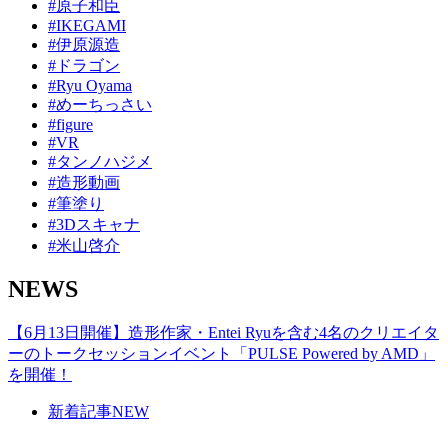
#原子和臣
#IKEGAMI
#伊原源造
#ドラゴン
#Ryu Oyama
#めーちっさい
#figure
#VR
#タンノハジメ
#造形動画
#筆塗り
#3Dスキャナ
#米山啓介
NEWS
【6月13日開催】造形作家・Entei Ryuを含む4名のクリエイタ
ーのトークセッションイベント「PULSE Powered by AMD」
を開催！
新着記事
NEW