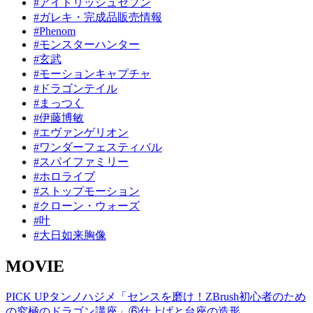
#アイドリッシュセブン
#ガレキ・完成品販売情報
#Phenom
#モンスターハンター
#玄武
#モーションキャプチャ
#ドラゴンテイル
#まっつく
#伊藤博敏
#エヴァンゲリオン
#ワンダーフェスティバル
#スパイファミリー
#ホロライブ
#ストップモーション
#クローン・ウォーズ
#叶
#大日如来胸像
MOVIE
PICK UP
タンノハジメ「センスを磨け！ZBrush初心者のため
の究極のドラゴン講座」⑥仕上げと台座の造形