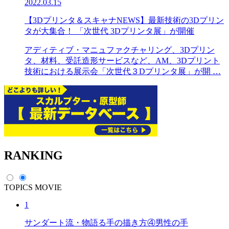
2022.03.15
【3Dプリンタ＆スキャナNEWS】最新技術の3Dプリン
タが大集合！ 「次世代 3Dプリンタ展」が開催
アディティブ・マニュファクチャリング、3Dプリン
タ、材料、受託造形サービスなど、AM、3Dプリント
技術における展示会「次世代３Dプリンタ展」が開 …
RANKING
TOPICS
MOVIE
1
サンダート流・物語る手の描き方④男性の手