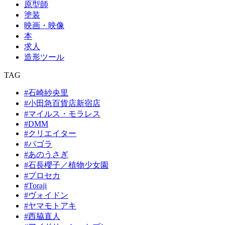
原型師
塗装
映画・映像
本
求人
造形ツール
TAG
#石崎紗央里
#小田急百貨店新宿店
#マイルス・モラレス
#DMM
#クリエイター
#パゴラ
#あのうさぎ
#石長櫻子／植物少女園
#プロセカ
#Toraji
#ヴォイドン
#ヤマモトアキ
#西脇直人