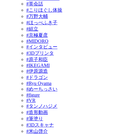
#英会話
#こりほぐし体操
#万野大輔
#ほっぺふき子
#組立
#京極夏彦
#MIDORO
#インタビュー
#3Dプリンタ
#原子和臣
#IKEGAMI
#伊原源造
#ドラゴン
#Ryu Oyama
#めーちっさい
#figure
#VR
#タンノハジメ
#造形動画
#筆塗り
#3Dスキャナ
#米山啓介