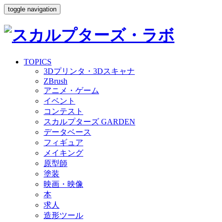
toggle navigation
TOPICS
3Dプリンタ・3Dスキャナ
ZBrush
アニメ・ゲーム
イベント
コンテスト
スカルプターズ GARDEN
データベース
フィギュア
メイキング
原型師
塗装
映画・映像
本
求人
造形ツール