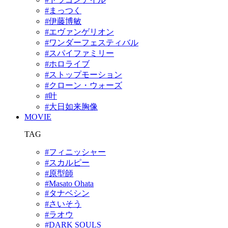
#まっつく
#伊藤博敏
#エヴァンゲリオン
#ワンダーフェスティバル
#スパイファミリー
#ホロライブ
#ストップモーション
#クローン・ウォーズ
#叶
#大日如来胸像
MOVIE
TAG
#フィニッシャー
#スカルピー
#原型師
#Masato Ohata
#タナベシン
#さいそう
#ラオウ
#DARK SOULS