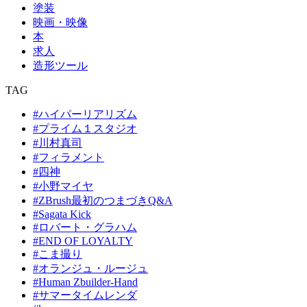
塗装
映画・映像
本
求人
造形ツール
TAG
#ハイパーリアリズム
#プライム１スタジオ
#川村真司
#フィラメント
#四神
#小野マイヤ
#ZBrush最初のつまづきQ&A
#Sagata Kick
#ロバート・グラハム
#END OF LOYALTY
#こま撮り
#オランジュ・ルージュ
#Human Zbuilder-Hand
#サマータイムレンダ