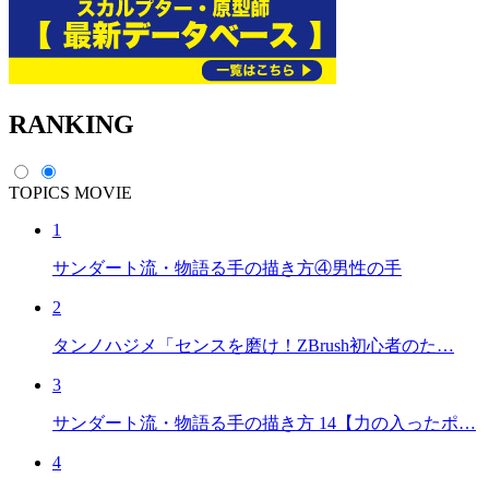
RANKING
TOPICS
MOVIE
1
サンダート流・物語る手の描き方④男性の手
2
タンノハジメ「センスを磨け！ZBrush初心者のた…
3
サンダート流・物語る手の描き方 14【力の入ったポ…
4