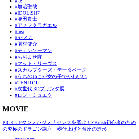
#ke
#加治聖哉
#IDOLiSH7
#塚田貴士
#アメフクラガエル
#msi
#SFメカ
#園村健介
#チェンソーマン
#ちぢませ隊
#マット・リーヴス
#スカルプターズ・データベース
#うちのねこが女の子でかわいい
#TENITOL
#次世代 3Dプリンタ展
#ロン・ミュエク
MOVIE
PICK UP
タンノハジメ「センスを磨け！ZBrush初心者のため
の究極のドラゴン講座」⑥仕上げと台座の造形