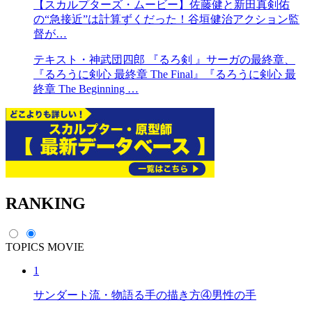
【スカルプターズ・ムービー】佐藤健と新田真剣佑
の“急接近”は計算ずくだった！谷垣健治アクション監
督が…
テキスト・神武団四郎 『るろ剣 』サーガの最終章、
『るろうに剣心 最終章 The Final』『るろうに剣心 最
終章 The Beginning …
RANKING
TOPICS
MOVIE
1
サンダート流・物語る手の描き方④男性の手