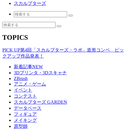
スカルプターズ
TOPICS
PICK UP
第4回「スカルプターズ・ラボ」造形コンペ ピッ
クアップ作品発表！
新着記事
NEW
3Dプリンタ・3Dスキャナ
ZBrush
アニメ・ゲーム
イベント
コンテスト
スカルプターズ GARDEN
データベース
フィギュア
メイキング
原型師