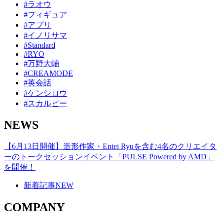
#ラオウ
#フィギュア
#アプリ
#イノリサマ
#Standard
#RYO
#万野大輔
#CREAMODE
#英会話
#ケンシロウ
#スカルピー
NEWS
【6月13日開催】造形作家・Entei Ryuを含む4名のクリエイタ
ーのトークセッションイベント「PULSE Powered by AMD」
を開催！
新着記事
NEW
COMPANY