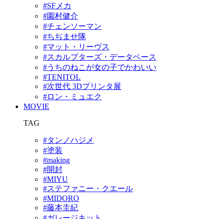
#SFメカ
#園村健介
#チェンソーマン
#ちぢませ隊
#マット・リーヴス
#スカルプターズ・データベース
#うちのねこが女の子でかわいい
#TENITOL
#次世代 3Dプリンタ展
#ロン・ミュエク
MOVIE
TAG
#タンノハジメ
#塗装
#making
#開封
#MIYU
#ステファニー・クエール
#MIDORO
#藤本圭紀
#ガレージキット