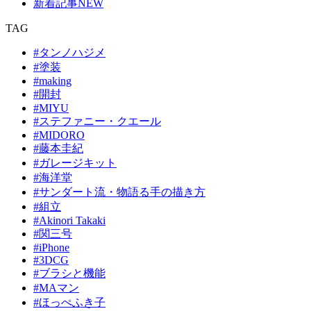
新着記事
NEW
TAG
#タンノハジメ
#塗装
#making
#開封
#MIYU
#ステファニー・クエール
#MIDORO
#藤本圭紀
#ガレージキット
#海洋堂
#サンダート流・物語る手の描き方
#組立
#Akinori Takaki
#関三号
#iPhone
#3DCG
#ブラシと機能
#MAマン
#ほっぺふき子