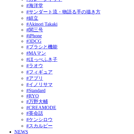
#海洋堂
#サンダート流・物語る手の描き方
#組立
#Akinori Takaki
#関三号
#iPhone
#3DCG
#ブラシと機能
#MAマン
#ほっぺふき子
#ラオウ
#フィギュア
#アプリ
#イノリサマ
#Standard
#RYO
#万野大輔
#CREAMODE
#英会話
#ケンシロウ
#スカルピー
NEWS