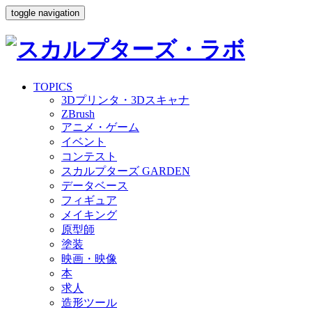
toggle navigation
TOPICS
3Dプリンタ・3Dスキャナ
ZBrush
アニメ・ゲーム
イベント
コンテスト
スカルプターズ GARDEN
データベース
フィギュア
メイキング
原型師
塗装
映画・映像
本
求人
造形ツール