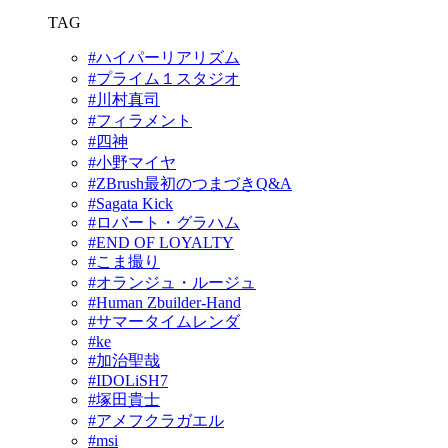
TAG
#ハイパーリアリズム
#プライム１スタジオ
#川村真司
#フィラメント
#四神
#小野マイヤ
#ZBrush最初のつまづきQ&A
#Sagata Kick
#ロバート・グラハム
#END OF LOYALTY
#こま撮り
#オランジュ・ルージュ
#Human Zbuilder-Hand
#サマータイムレンダ
#ke
#加治聖哉
#IDOLiSH7
#塚田貴士
#アメフクラガエル
#msi