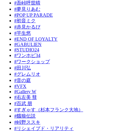
#吾峠呼世晴
#夢見りあむ
#POP UP PARADE
#初音ミク
#赤見かるび
#芋生悠
#END OF LOYALTY
#GABULIEN
#STUDIO24
#ワンホビ34
#ワークショップ
#田川弘
#グレムリオ
#音の庭
#VFX
#Gallery W
#右左美 彗
#百武 朋
#すぎゃす（杉本フランク大地）
#餓狼伝説
#峠野ススキ
#リシェイプド・リアリティ