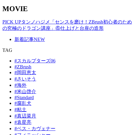
MOVIE
PICK UP
タンノハジメ「センスを磨け！ZBrush初心者のため
の究極のドラゴン講座」⑥仕上げと台座の造形
新着記事
NEW
TAG
#スカルプターズ06
#ZBrush
#岡田恵太
#さいそう
#海外
#米山啓介
#Standard
#腐乱犬
#粘土
#真辺菜月
#袁星亮
#ベス・カヴェナー
#フィニッシャー