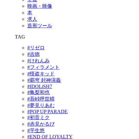
映画・映像
本
求人
造形ツール
TAG
#リゼロ
#吉徳
#けれんみ
#フィラメント
#怪盗キッド
#覇穹 封神演義
#IDOLiSH7
#亀梨和也
#吾峠呼世晴
#夢見りあむ
#POP UP PARADE
#初音ミク
#赤見かるび
#芋生悠
#END OF LOYALTY