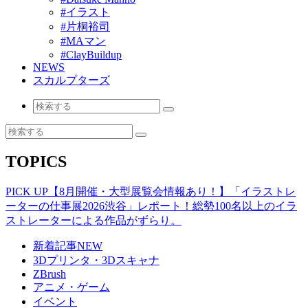
#イラスト
#片桐裕司
#MAマン
#ClayBuildup
NEWS
スカルプターズ
TOPICS
PICK UP
【8月開催・大型展覧会情報あり！】「イラストレ
ーターの仕事展2026渋谷」レポート！総勢100名以上のイラ
ストレーターによる作品がずらり。
新着記事
NEW
3Dプリンタ・3Dスキャナ
ZBrush
アニメ・ゲーム
イベント