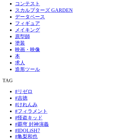
コンテスト
スカルプターズ GARDEN
データベース
フィギュア
メイキング
原型師
塗装
映画・映像
本
求人
造形ツール
TAG
#リゼロ
#吉徳
#けれんみ
#フィラメント
#怪盗キッド
#覇穹 封神演義
#IDOLiSH7
#亀梨和也