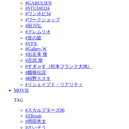
#GABULIEN
#STUDIO24
#ワンホビ34
#ワークショップ
#田川弘
#グレムリオ
#音の庭
#VFX
#Gallery W
#右左美 彗
#百武 朋
#すぎゃす（杉本フランク大地）
#餓狼伝説
#峠野ススキ
#リシェイプド・リアリティ
MOVIE
TAG
#スカルプターズ06
#ZBrush
#岡田恵太
#さいそう