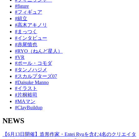
#figure
#フィギュア
#組立
#高木アキノリ
#まっつく
#インタビュー
#赤尾慎也
#RYO（ねんど星人）
#VR
#ポール・コモダ
#タンノハジメ
#スカルプターズ07
#Daisuke Manno
#イラスト
#片桐裕司
#MAマン
#ClayBuildup
NEWS
【6月13日開催】造形作家・Entei Ryuを含む4名のクリエイタ