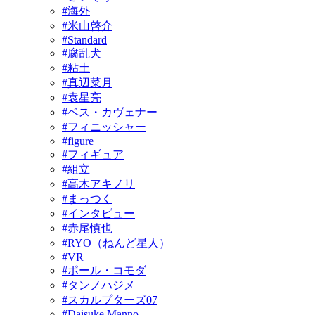
#海外
#米山啓介
#Standard
#腐乱犬
#粘土
#真辺菜月
#袁星亮
#ベス・カヴェナー
#フィニッシャー
#figure
#フィギュア
#組立
#高木アキノリ
#まっつく
#インタビュー
#赤尾慎也
#RYO（ねんど星人）
#VR
#ポール・コモダ
#タンノハジメ
#スカルプターズ07
#Daisuke Manno