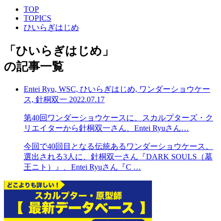
TOP
TOPICS
ひいらぎはじめ
「
ひいらぎはじめ
」
の記事一覧
Entei Ryu, WSC, ひいらぎはじめ, ワンダーショウケー
ス, 針桐双一
2022.07.17
第40回ワンダーショウケースに、スカルプターズ・ク
リエイターから針桐双一さん、Entei Ryuさん…
今回で40回目となる伝統あるワンダーショウケース。
選出される3人に、針桐双一さん『DARK SOULS（墓
王ニト）』、Entei Ryuさん『C …