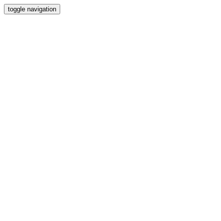
toggle navigation