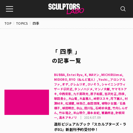
toggle
navigation
TOP
TOPICS
四季
四季
「
」
の記事一覧
BUBBA, Entei Ryu, K, MAマン, MICHIRUimai,
MIDORO, RYO（ねんど星人）, Yoshi., アロンアル
ファ, オデ, グレムリオ, さいそう, シャイニングウィ
ザード＠沢近, タンノハジメ, マンノ大輔, ヤマモトア
キ, 中西宏彰, 九千房政光, 原子和臣, 吉沢光正, 四季,
塚田貴士, 大山竜, 大畠雅人, 峠野ススキ, 月下麗人, 村
瀬材木, 松浦健, 林浩己, 森田悠揮, 植物少女園／石長
櫻子, 植田明志, 氷山, 田川弘, 石崎紗央里, 竹内しんぜ
ん, 竹谷隆之, 米山啓介, 藤本圭紀, 蟹蟲修造, 針桐双
一, 高木アキノリ
2024.07.09
造形ビジュアルブック『スカルプターズ・ラ
ボ01』新創刊予約受付中！