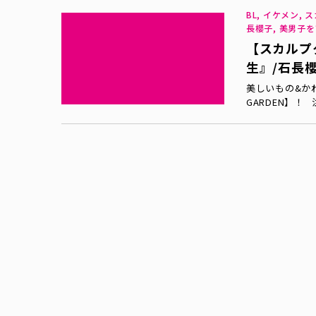
BL, イケメン, 
長櫻子, 美男子
【スカルプタ
生』/石長
美しいもの&か
GARDEN】！