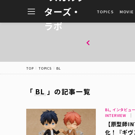
toggle
TOPICS
MOVIE
navigation
TOP
TOPICS
BL
「
BL
」
の記事一覧
BL, インタビュ
INTERVIEW
【原型師IN
化！『ギヴ