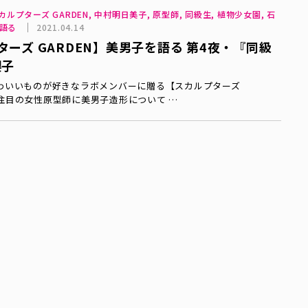
スカルプターズ GARDEN, 中村明日美子, 原型師, 同級生, 植物少女園, 石
を語る
2021.04.14
ーズ GARDEN】美男子を語る 第4夜・『同級
櫻子
わいいものが好きなラボメンバーに贈る【スカルプターズ
 注目の女性原型師に美男子造形について …