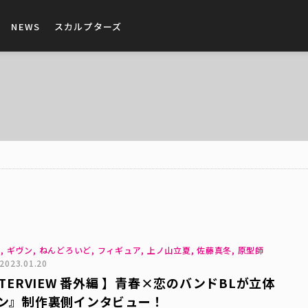
NEWS
スカルプターズ
ー, ギヴン, ねんどろいど, フィギュア, 上ノ山立夏, 佐藤真冬, 原型師
2023.01.20
TERVIEW 番外編 】青春×恋のバンドBLが立体
ン』制作裏側インタビュー！