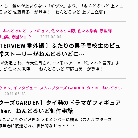
ズとして勢いが止まらない『ギヴン』より、「ねんどろいど 上ノ山
ろいど 佐藤真冬」が登場！「ねんどろいど 上ノ山立夏」 …
ー, ねんどろいど, フィギュア, 佐々木と宮野, 佐々木秀鳴, 原型師
 宮野由美, 春園ショウ
2022.08.04
TERVIEW 番外編 】ふたりの男子高校生のピュ
常ストーリーがねんどろいどに…
画化が決定され、今大注目されているTVアニメ『佐々木と宮野』よ
いど 佐々木 秀鳴」「ねんどろいど 宮野由美」が登場！ …
L, イケメン, インタビュー, スカルプターズ GARDEN, タイBL, ねんどろい
2021.05.28
ターズGARDEN】タイ発のドラマがフィギュア
ther』ねんどろいど制作秘話
っこいいものが好きなラボメンバーに贈る【スカルプターズ
 昨年春に放送され、世界的なヒットと …