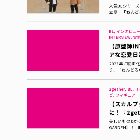
人気BLシリー
立夏」「ねんど
BL, インタビュ
INTERVIEW,
【原型師IN
アな恋愛日
2023年に映
り、「ねんどろ
2gether, B
ど, フィギュア
【スカルプ
に！『2ge
美しいもの&か
GARDEN】！