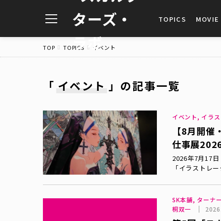
toggle
TOPICS
MOVIE
navigation
TOP
TOPICS
イベント
「
イベント
」
の記事一覧
イベント, イラ
【8月開催
仕事展20
2026年7月1
「イラストレー
SK本舗, ターナー
桐双一
2026