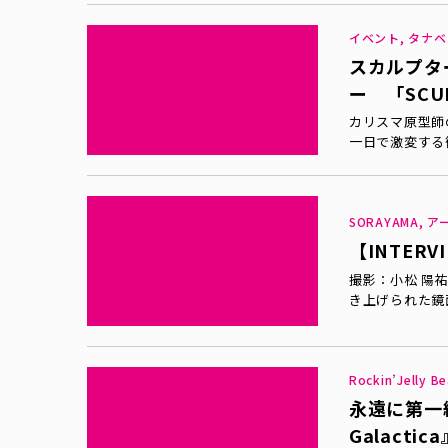
イベント, タナベ
スカルプタ
ー 「SCUL
カリスマ原型師
一日で激変する徹
SORAYAMA, 
【INTER
撮影：小松 陽祐
き上げられた鏡
Rockin’Jell
永遠に第一線
Galactic