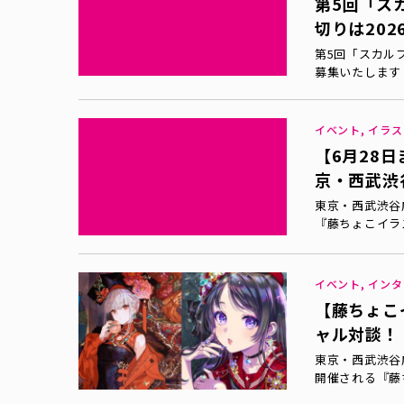
第5回「ス
切りは202
第5回「スカル
募集いたします
イベント, イラス
【6月28
京・西武渋
東京・西武渋谷店
『藤ちょこイラ
イベント, インタ
【藤ちょこ
ャル対談！
東京・西武渋谷店
開催される『藤