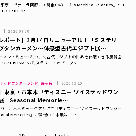
り東京・ヴァニラ画廊にて開催中の「『Ex Machina Galactica』～3
E FOURTH PR …
会
2026.03.30
レポート】3月14日リニューアル！「ミステリ
ツタンカーメン〜体感型古代エジプト展…
ーメン・ミュージアムで､古代エジプトの世界を体感できる展覧会
OF TUTANKHAMEN/ミステリー・オブ・ツタ …
ステッドワンダーランド, 展示会
2026.03.19
】東京・六本木『ディズニー ツイステッドワン
Seasonal Memorie…
6日より、六本木ミュージアムにて『ディズニー ツイステッドワンダー
onal Memories』が開催中！本展はこ …
...
10
...
»
Last »