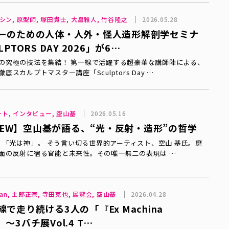
シン, 原型師, 塚田貴士, 大畠雅人, 竹谷隆之
2026.05.28
ーのための人体・人外・怪人造形解剖学セミナ
PTORS DAY 2026」が6…
の究極の技法を集結！ 第一線で活躍する超豪華な講師陣による、
底スカルプトマスター講座「Sculptors Day …
アート, インタビュー, 空山基
2026.05.16
VIEW】空山基が語る、“光・反射・造形”の哲学
 「光は神」――。 そう言い切る世界的アーティスト、空山 基氏。磨
面の反射に宿る官能と未来性。その唯一無二の表現は …
y Bean, 士郎正宗, 寺田克也, 展覧会, 空山基
2026.04.28
で走り続ける3人の「『Ex Machina
a』～3バチ展Vol.4 T…