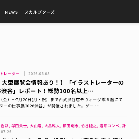
NEWS
スカルプターズ
ストレーター
2026.08.05
・大型展覧会情報あり！】「イラストレーターの
26渋谷」レポート！総勢100名以上…
7日（金）～7月20日(月・祝）まで西武渋谷店モヴィーダ館６階にて
ターの仕事展2026渋谷」が開催されました。ゲー …
色彩, 塚田貴士, 大山竜, 大畠雅人, 植田明志, 竹谷隆之, 造形コンペ, 針
.07.26