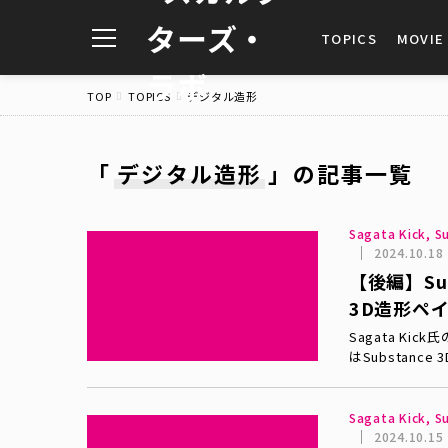
toggle
TOPICS
MOVIE
navigation
TOP
TOPICS
デジタル造形
「
デジタル造形
」
の記事一覧
Sagata Kick,
2024.10.18
【後編】Subs
3D造形ペ
Sagata K
はSubstance 
Sagata Kick,
2024.10.15