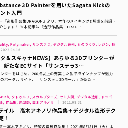
tance 3D Painterを用いたSagata Kickの
イント入門
—『造形作品集DRAGON』より、本作のメイキング&解説を前編・
介します！ ※本記事は『造形作品集 DRAG …
ality, Polymaker, サンステラ, デジタル造形, ものづくり, レジン, 特
2022.04.16
ンタ＆スキャナNEWS】あらゆる3Dプリンターが
 新たなECサイト「サンステラ3…
ンターをはじめ、​​200点以上の充実した製品ラインナップが魅力
ーのポータルサイト、「サンステラ3Dモール」が新た …
 ZBrush, クトゥルフ, スカルプターズ, セミ人間, デジタル造形, ドラゴ
ル, 作品集, 原型師, 高木アキノリ
2021.08.31
テイル 高木アキノリ作品集＋デジタル造形テク
売！
ター高木アキノリ、待望の造形作品集！ 2021年8月31日（火）よ