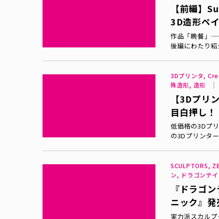
【前編】Subs
3D造形ペ
作品「晩餐」—
後編にわたり紹
3Dプリンタ, Cre
殊造形, 造形
【3Dプリ
目白押し！
低価格の3Dプリ
の3Dプリンタ
SCULPTORS,
ン, ドラゴンテイ
『ドラゴン
ニック』発
実力派スカルプ