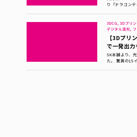
り『ドラゴンテ
3DCG, 3Dプリン
デジタル造形, 
【3Dプリン
で一発出力
SK本舗より、光造
た。 驚異の15