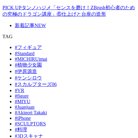
PICK UP
タンノハジメ「センスを磨け！ZBrush初心者のため
の究極のドラゴン講座」⑥仕上げと台座の造形
新着記事
NEW
TAG
#フィギュア
#Standard
#MICHIRUimai
#植物少女園
#伊原源造
#ケンシロウ
#スカルプターズ06
#VR
#figure
#MIYU
#Juanjuan
#Akinori Takaki
#iPhone
#SCULPTORS
#料理
#3Dスキャナ