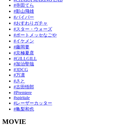
#寺田てら
#影山飛雄
#バイパー
#おすわりガチャ
#スター・ウォーズ
#ポートメッセなごや
#イケメン
#藤岡要
#京極夏彦
#GILLGILL
#加治聖哉
#3DCG
#万凛
#さと
#古田悟郎
#Premiere
#spiritale
#レーザーカッター
#亀梨和也
MOVIE