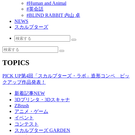
#Human and Animal
#英会話
#BLIND RABBIT 内山 卓
NEWS
スカルプターズ
TOPICS
PICK UP
第4回「スカルプターズ・ラボ」造形コンペ ピッ
クアップ作品発表！
新着記事
NEW
3Dプリンタ・3Dスキャナ
ZBrush
アニメ・ゲーム
イベント
コンテスト
スカルプターズ GARDEN