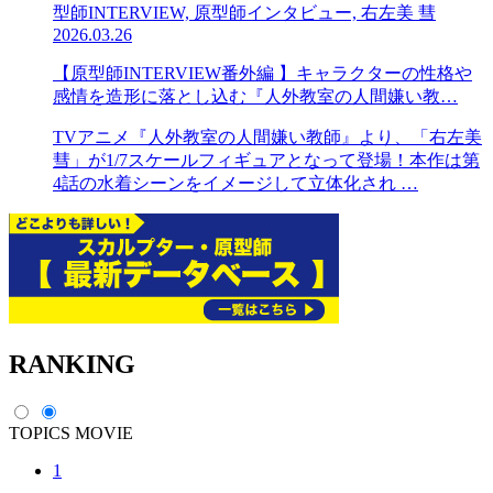
型師INTERVIEW, 原型師インタビュー, 右左美 彗
2026.03.26
【原型師INTERVIEW番外編 】キャラクターの性格や
感情を造形に落とし込む『人外教室の人間嫌い教…
TVアニメ『人外教室の人間嫌い教師』より、「右左美
彗」が1/7スケールフィギュアとなって登場！本作は第
4話の水着シーンをイメージして立体化され …
RANKING
TOPICS
MOVIE
1