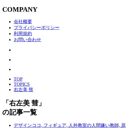
COMPANY
会社概要
プライバシーポリシー
利用規約
お問い合わせ
TOP
TOPICS
右左美 彗
「
右左美 彗
」
の記事一覧
デザインココ, フィギュア, 人外教室の人間嫌い教師, 原