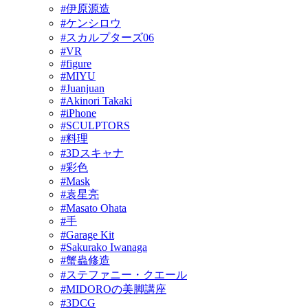
#伊原源造
#ケンシロウ
#スカルプターズ06
#VR
#figure
#MIYU
#Juanjuan
#Akinori Takaki
#iPhone
#SCULPTORS
#料理
#3Dスキャナ
#彩色
#Mask
#袁星亮
#Masato Ohata
#手
#Garage Kit
#Sakurako Iwanaga
#蟹蟲修造
#ステファニー・クエール
#MIDOROの美脚講座
#3DCG