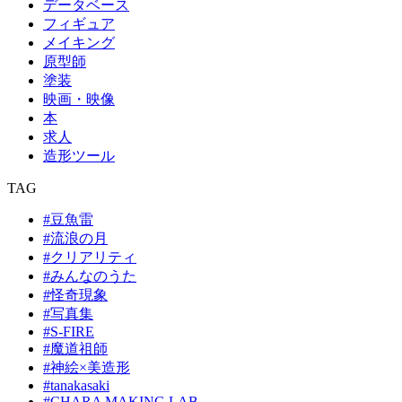
データベース
フィギュア
メイキング
原型師
塗装
映画・映像
本
求人
造形ツール
TAG
#豆魚雷
#流浪の月
#クリアリティ
#みんなのうた
#怪奇現象
#写真集
#S-FIRE
#魔道祖師
#神絵×美造形
#tanakasaki
#CHARA MAKING LAB