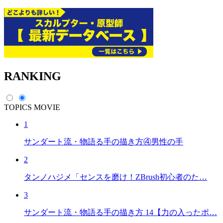
RANKING
TOPICS
MOVIE
1
サンダート流・物語る手の描き方④男性の手
2
タンノハジメ「センスを磨け！ZBrush初心者のた…
3
サンダート流・物語る手の描き方 14【力の入ったポ…