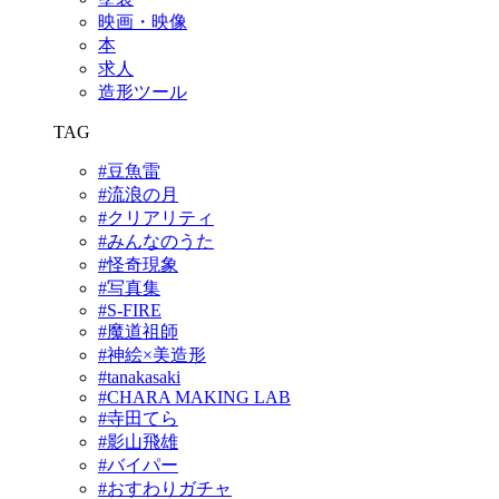
映画・映像
本
求人
造形ツール
TAG
#豆魚雷
#流浪の月
#クリアリティ
#みんなのうた
#怪奇現象
#写真集
#S-FIRE
#魔道祖師
#神絵×美造形
#tanakasaki
#CHARA MAKING LAB
#寺田てら
#影山飛雄
#バイパー
#おすわりガチャ