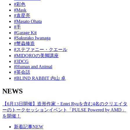
#彩色
#Mask
#袁星亮
#Masato Ohata
#手
#Garage Kit
#Sakurako Iwanaga
#蟹蟲修造
#ステファニー・クエール
#MIDOROの美脚講座
#3DCG
#Human and Animal
#英会話
#BLIND RABBIT 内山 卓
NEWS
【6月13日開催】造形作家・Entei Ryuを含む4名のクリエイタ
ーのトークセッションイベント「PULSE Powered by AMD」
を開催！
新着記事
NEW