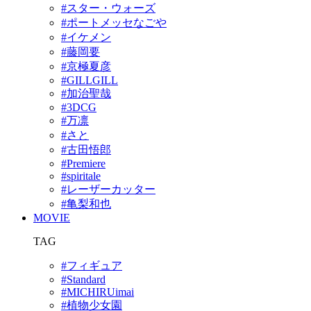
#スター・ウォーズ
#ポートメッセなごや
#イケメン
#藤岡要
#京極夏彦
#GILLGILL
#加治聖哉
#3DCG
#万凛
#さと
#古田悟郎
#Premiere
#spiritale
#レーザーカッター
#亀梨和也
MOVIE
TAG
#フィギュア
#Standard
#MICHIRUimai
#植物少女園