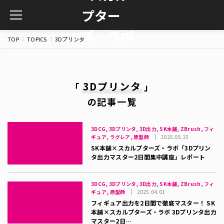
toggle
navigation
TOP
TOPICS
3Dプリンタ
3Dプリンタ
「
」
の記事一覧
3DCG, 3Dプリンタ, 3D出力, SK本舗, ZBrush, フィ
ギュア, ラグレア, 原型師
2025.05.15
SK本舗×スカルプターズ・ラボ「3Dプリン
タ出力マスター2日間集中講座」レポート
3DCG, 3Dプリンタ, 3D出力, SK本舗, ZBrush, フィ
ギュア, 原型師
2025.04.01
フィギュア出力を2日間で徹底マスター！ SK
本舗×スカルプターズ・ラボ 3Dプリンタ出力
マスター2日…